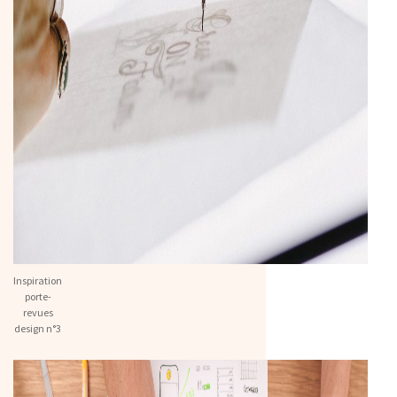
Inspiration
porte-
revues
design n°3