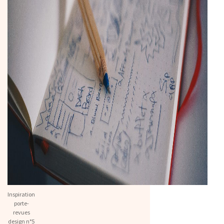
Inspiration
porte-
revues
design n°5