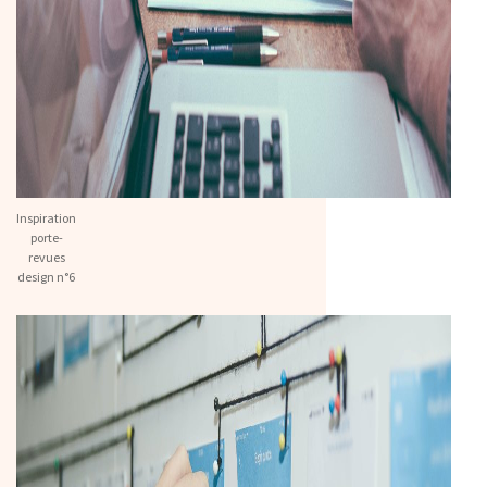
Inspiration
porte-
revues
design n°6