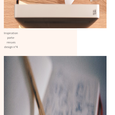
Inspiration
porte-
revues
design n°4