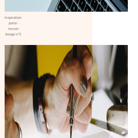
Inspiration
porte-
revues
design n°2